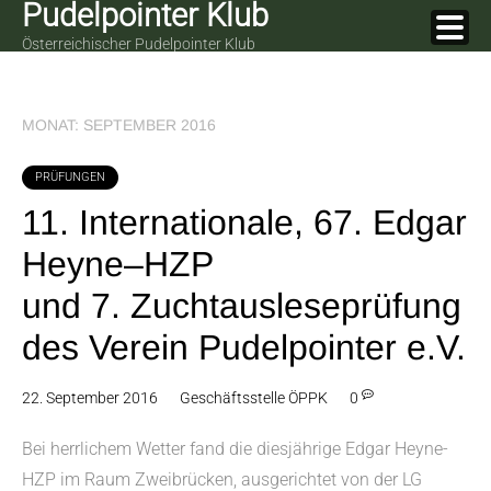
Pudelpointer Klub
Skip
to
Österreichischer Pudelpointer Klub
content
MONAT:
SEPTEMBER 2016
PRÜFUNGEN
11. Internationale, 67. Edgar
Heyne–HZP
und 7. Zuchtausleseprüfung
des Verein Pudelpointer e.V.
22. September 2016
Geschäftsstelle ÖPPK
0
Bei herrlichem Wetter fand die diesjährige Edgar Heyne-
HZP im Raum Zweibrücken, ausgerichtet von der LG