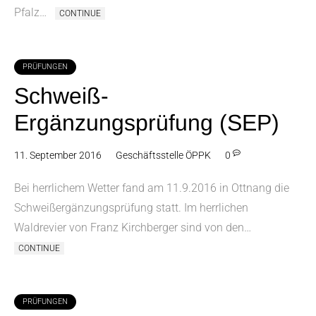
Pfalz…
CONTINUE
PRÜFUNGEN
Schweiß-
Ergänzungsprüfung (SEP)
11. September 2016
Geschäftsstelle ÖPPK
0
Bei herrlichem Wetter fand am 11.9.2016 in Ottnang die
Schweißergänzungsprüfung statt. Im herrlichen
Waldrevier von Franz Kirchberger sind von den…
CONTINUE
PRÜFUNGEN