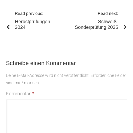
Beitragsnavigation
Read previous:
Read next:
Previous
Next
Herbstprüfungen
Schweiß-
post:
post:
2024
Sonderprüfung 2025
Schreibe einen Kommentar
Deine E-Mail-Adresse wird nicht veröffentlicht.
Erforderliche Felder
sind mit
*
markiert
Kommentar
*