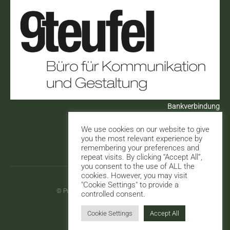
Bankverbindung
Raiffeisenbank Region Pregarten
We use cookies on our website to give
IBAN: AT143 446 0000 0581 2284
you the most relevant experience by
BIC: RZOOAT2L460
remembering your preferences and
repeat visits. By clicking “Accept All”,
you consent to the use of ALL the
cookies. However, you may visit
"Cookie Settings" to provide a
© Pudelpointer Klub, ZVR-Zahl 590535321
controlled consent.
Impressum
Cookie Settings
Accept All