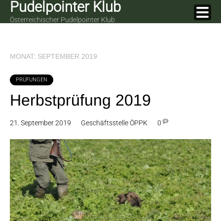
Pudelpointer Klub
Skip
to
Österreichischer Pudelpointer Klub
content
MONAT:
SEPTEMBER 2019
PRÜFUNGEN
Herbstprüfung 2019
21. September 2019
Geschäftsstelle ÖPPK
0