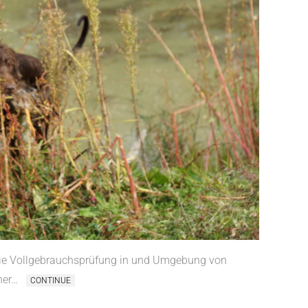
die Vollgebrauchsprüfung in und Umgebung von
hner…
CONTINUE