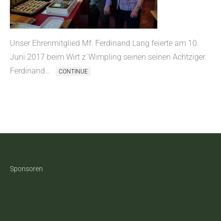
Unser Ehrenmitglied Mf. Ferdinand Lang feierte am 10.
Juni 2017 beim Wirt z´Wimpling seinen seinen Achtziger.
Ferdinand…
CONTINUE
Sponsoren