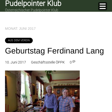
Pudelpointer Klub
Skip
to
Österreichischer Pudelpointer Klub
content
MONAT:
JUNI 2017
AUS DEM VEREIN
Geburtstag Ferdinand Lang
10. Juni 2017
Geschäftsstelle ÖPPK
0